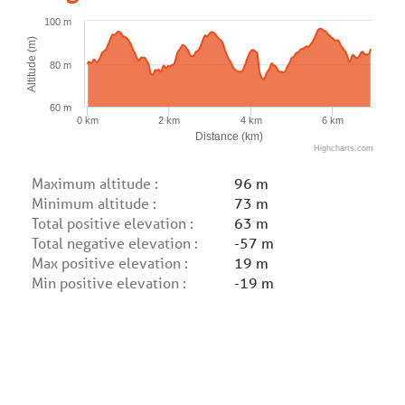
100 m
Altitude (m)
80 m
60 m
0 km
2 km
4 km
6 km
Distance (km)
Highcharts.com
Maximum altitude :
96 m
Minimum altitude :
73 m
Total positive elevation :
63 m
Total negative elevation :
-57 m
Max positive elevation :
19 m
Min positive elevation :
-19 m