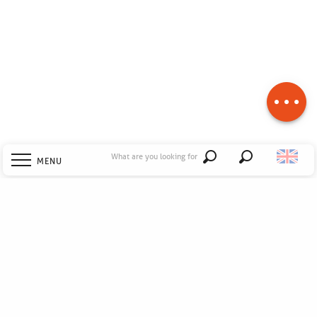
Description
Download
Difference in
height
What are you looking for
MENU
Search
Welcome
Explore
Discover