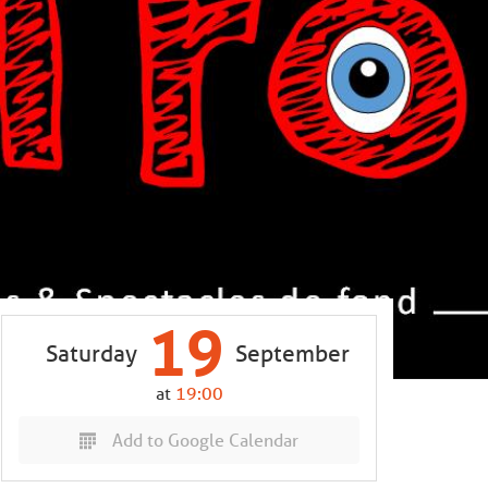
19
Saturday
September
at
19:00
Add to Google Calendar