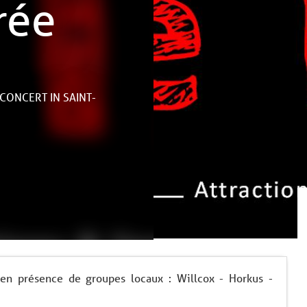
rée
CONCERT
IN SAINT-
 en présence de groupes locaux : Willcox - Horkus -