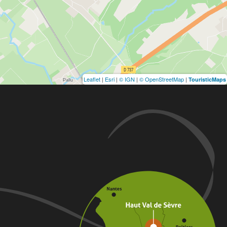
Leaflet
|
Esri
|
© IGN
|
© OpenStreetMap
|
TouristicMaps