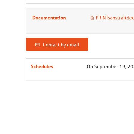
Documentation
PRINTsanstraitde
Contact by email
Schedules
On
September 19, 2