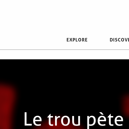
Aller
au
contenu
principal
EXPLORE
DISCOV
Le trou pète 