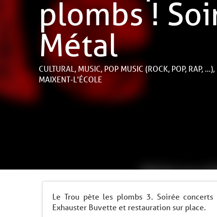
plombs ! Soi
Métal
CULTURAL,
MUSIC,
POP MUSIC (ROCK, POP, RAP, …),
MAIXENT-L'ÉCOLE
Le Trou pète les plombs 3. Soirée concerts
Exhauster Buvette et restauration sur place.