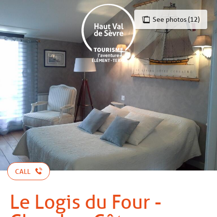
Aller
au
See photos (12)
contenu
principal
CALL
Le Logis du Four -