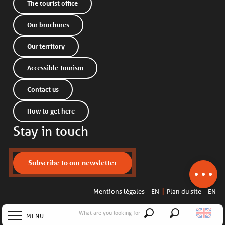
The tourist office
Our brochures
Our territory
Accessible Tourism
Contact us
Description
How to get here
Services
Stay in touch
Rates
Openings
Contact by
Subscribe to our newsletter
email
Mentions légales – EN
Plan du site – EN
What are you looking for
MENU
Search