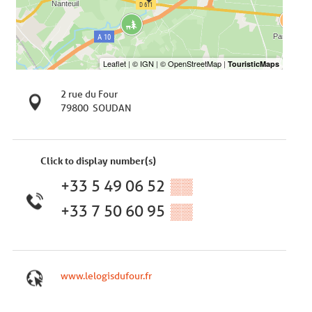
2 rue du Four
79800
SOUDAN
Click to display number(s)
+33 5 49 06 52
▒▒
+33 7 50 60 95
▒▒
www.lelogisdufour.fr