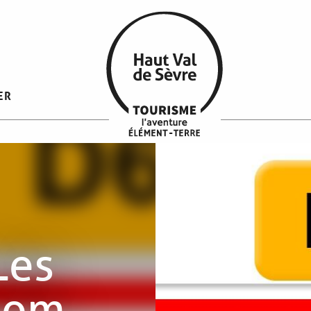
ER
Les
nom