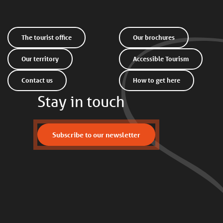
The tourist office
Our brochures
Our territory
Accessible Tourism
Contact us
How to get here
Stay in touch
Subscribe to our newsletter