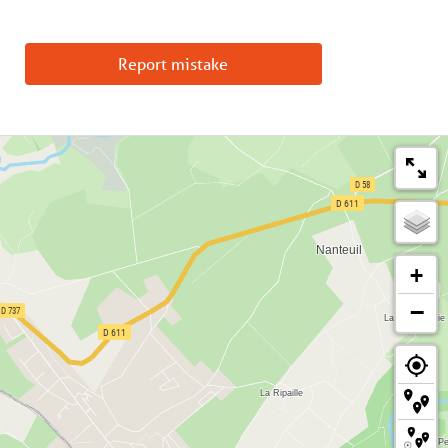
Report mistake
+
−