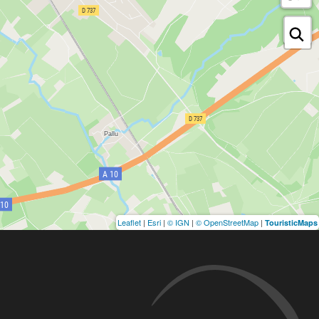
Leaflet
|
Esri
|
© IGN
|
© OpenStreetMap
|
TouristicMaps