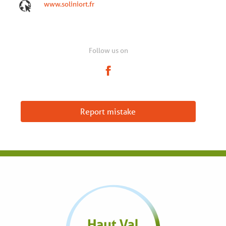
www.soliniort.fr
Follow us on
Report mistake