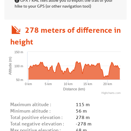
GPX / KML files allow you to export the trail of your
hike to your GPS (or other navigation tool)
278 meters of difference in
height
150 m
Altitude (m)
100 m
50 m
0 km
5 km
10 km
15 km
20 km
Distance (km)
Highcharts.com
Maximum altitude :
115 m
Minimum altitude :
56 m
Total positive elevation :
278 m
Total negative elevation :
-278 m
Max positive elevation :
48 m