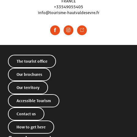
FRANCE
+33549055405
info@tourisme-hautvaldesevre.fr
The tourist office
Our brochures
Our territory
Accessible Tourism
Contact us
How to get here