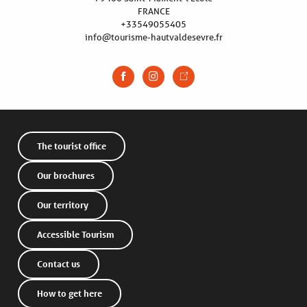
FRANCE
+33549055405
info@tourisme-hautvaldesevre.fr
The tourist office
Our brochures
Our territory
Accessible Tourism
Contact us
How to get here
Description