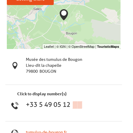
Musée des tumulus de Bougon
Lieu-dit la chapelle
79800
BOUGON
Click to display number(s)
+33 5 49 05 12
▒▒
tumulus-de-bougon.fr