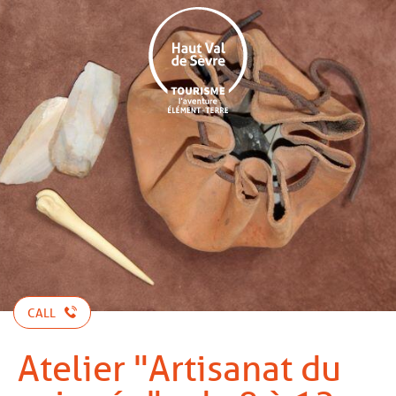
Aller
au
contenu
principal
CALL
Atelier "Artisanat du