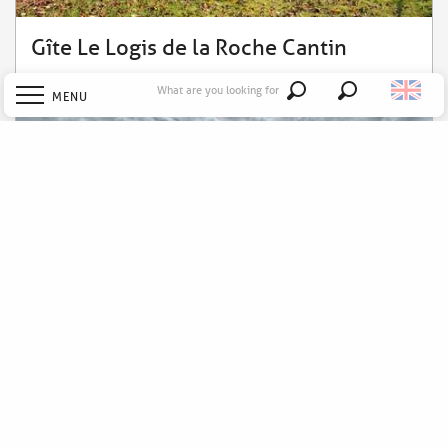
Gîte Le Logis de la Roche Cantin
What are you looking for
MENU
Search
Welcome
Explore
Discover
Stay
Le Hameau 1936 - Gîte des Milanaïs